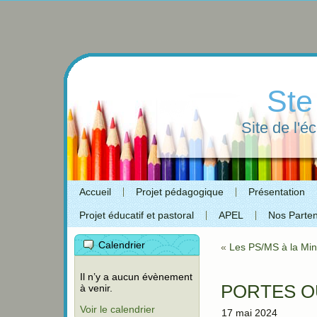
Ste
Site de l'é
Accueil
Projet pédagogique
Présentation
Projet éducatif et pastoral
APEL
Nos Parten
Calendrier
«
Les PS/MS à la Min
Il n’y a aucun évènement
PORTES O
à venir.
Voir le calendrier
17 mai 2024