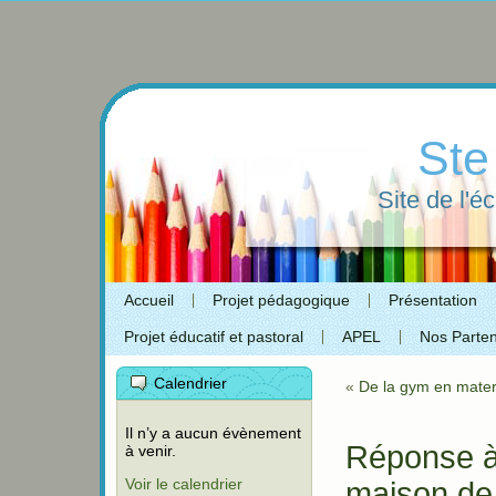
Ste
Site de l'é
Accueil
Projet pédagogique
Présentation
Projet éducatif et pastoral
APEL
Nos Parten
Calendrier
«
De la gym en mater
Il n’y a aucun évènement
Réponse à
à venir.
Voir le calendrier
maison de 