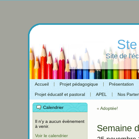
Ste
Site de l'é
Accueil
Projet pédagogique
Présentation
Projet éducatif et pastoral
APEL
Nos Parten
Calendrier
«
Adoptée!
Il n’y a aucun évènement
Semaine d
à venir.
Voir le calendrier
25 novembre 