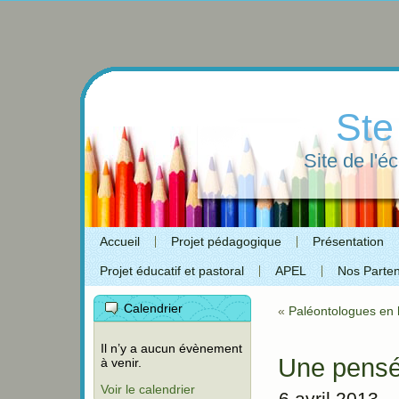
Ste
Site de l'é
Accueil
Projet pédagogique
Présentation
Projet éducatif et pastoral
APEL
Nos Parten
Calendrier
«
Paléontologues en 
Il n’y a aucun évènement
Une pensé
à venir.
Voir le calendrier
6 avril 2013