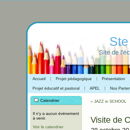
Ste
Site de l'é
Accueil
Projet pédagogique
Présentation
Projet éducatif et pastoral
APEL
Nos Parten
Calendrier
«
JAZZ in SCHOOL
Il n’y a aucun évènement
Visite de 
à venir.
Voir le calendrier
29 octobre 2