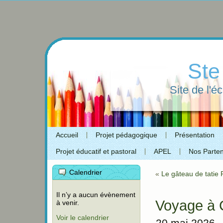
Ste
Site de l'é
Accueil
Projet pédagogique
Présentation
Projet éducatif et pastoral
APEL
Nos Parten
Calendrier
«
Le gâteau de tatie
Il n’y a aucun évènement
Voyage à
à venir.
Voir le calendrier
20 mai 2026