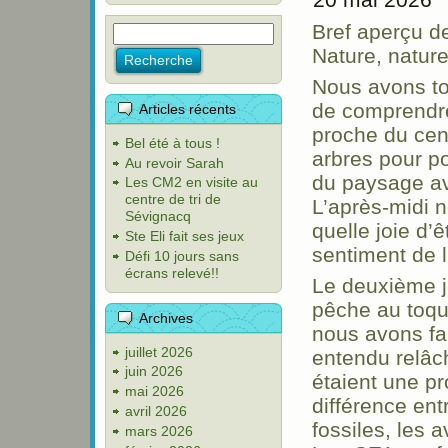
Bref aperçu d
Nature, nature
Nous avons tou
de comprendre
Articles récents
proche du cen
Bel été à tous !
arbres pour p
Au revoir Sarah
du paysage av
Les CM2 en visite au
centre de tri de
L’après-midi n
Sévignacq
quelle joie d’
Ste Eli fait ses jeux
sentiment de l
Défi 10 jours sans
écrans relevé!!
Le deuxième jo
pêche au toque
Archives
nous avons fa
juillet 2026
entendu relâc
juin 2026
étaient une p
mai 2026
différence ent
avril 2026
fossiles, les 
mars 2026