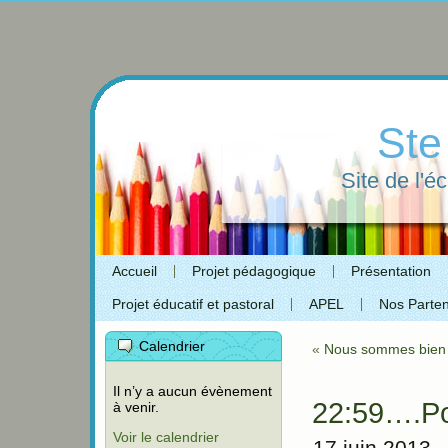
Ste
Site de l'é
Accueil
Projet pédagogique
Présentation
Projet éducatif et pastoral
APEL
Nos Parten
Calendrier
«
Nous sommes bien 
Il n’y a aucun évènement
22:59….P
à venir.
Voir le calendrier
17 juin 2013