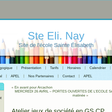
Ste Eli. Nay
Site de l'école Sainte Élisabeth
agogique
Présentation
Tarifs
Horaires
Calendrier
al
APEL
Nos Partenaires
Contact
APEL
«
En avant pour Arcachon
MERCREDI 26 AVRIL – PORTES OUVERTES DE L’ECOLE S
matinée
»
t
Atelier jeux de société en GS CP