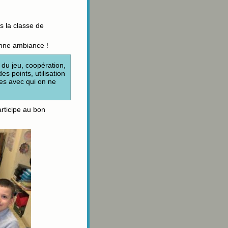
s la classe de
onne ambiance !
du jeu, coopération,
s points, utilisation
es avec qui on ne
articipe au bon