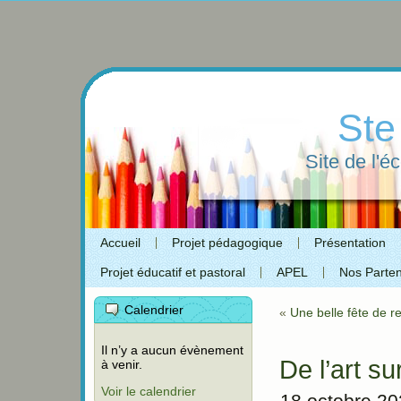
Ste
Site de l'é
Accueil
Projet pédagogique
Présentation
Projet éducatif et pastoral
APEL
Nos Parten
Calendrier
«
Une belle fête de r
Il n’y a aucun évènement
De l’art su
à venir.
Voir le calendrier
18 octobre 2