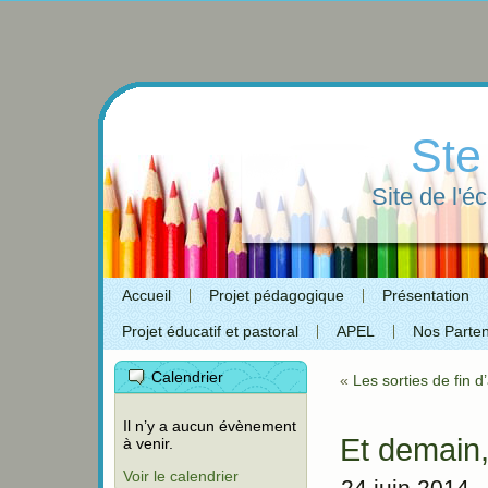
Ste
Site de l'é
Accueil
Projet pédagogique
Présentation
Projet éducatif et pastoral
APEL
Nos Parten
Calendrier
«
Les sorties de fin d
Il n’y a aucun évènement
Et demain
à venir.
Voir le calendrier
24 juin 2014