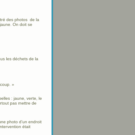
tré des photos de la
 jaune. On doit se
ous les déchets de la
ucoup. »
lles : jaune, verte, le
surtout pas mettre de
une photo d’un endroit
ntervention était