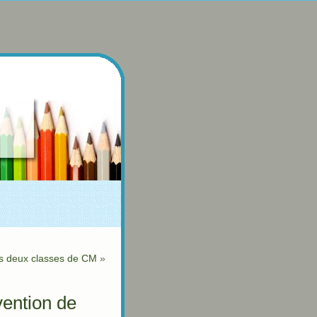
les deux classes de CM
»
vention de