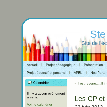
Ste
Site de l'é
Accueil
Projet pédagogique
Présentation
Projet éducatif et pastoral
APEL
Nos Parten
Calendrier
«
Il est revenu…..Il in
Il n’y a aucun évènement
Les CP et
à venir.
Voir le calendrier
23 juin 2013