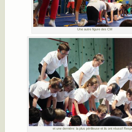
Une autre figure des CM
et une dernière: la plus périlleuse et ils ont réussi! Resp