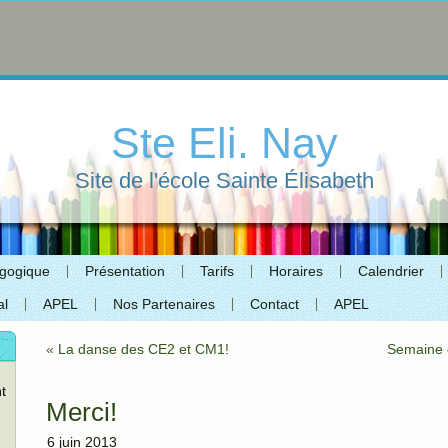
Ste Eli. Nay
Site de l'école Sainte Élisabeth
agogique
Présentation
Tarifs
Horaires
Calendrier
al
APEL
Nos Partenaires
Contact
APEL
«
La danse des CE2 et CM1!
Semaine 
t
Merci!
6 juin 2013