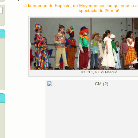
….à la maman de Baptiste, de Moyenne section qui nous a a
spectacle du 26 mai!
les CE1, au Bal Masqué