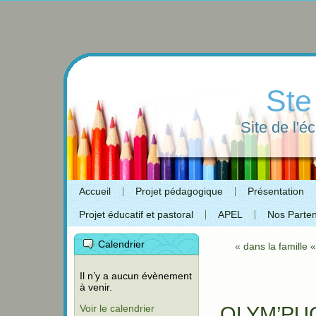
Ste
Site de l'é
Accueil
Projet pédagogique
Présentation
Projet éducatif et pastoral
APEL
Nos Parten
Calendrier
«
dans la famille 
Il n’y a aucun évènement
à venir.
Voir le calendrier
OLYM’PUC