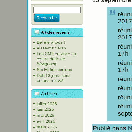
réun
2017
réun
Articles récents
2017
Bel été à tous !
réun
Au revoir Sarah
17h
Les CM2 en visite au
centre de tri de
réun
Sévignacq
17h
Ste Eli fait ses jeux
Défi 10 jours sans
réun
écrans relevé!!
réun
Archives
réun
juillet 2026
réun
juin 2026
sept
mai 2026
avril 2026
mars 2026
Publié dans
N