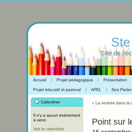
Ste
Site de l'é
Accueil
Projet pédagogique
Présentation
Projet éducatif et pastoral
APEL
Nos Parten
Calendrier
«
La rentrée dans la
Il n’y a aucun évènement
Point sur 
à venir.
Voir le calendrier
15 septembre