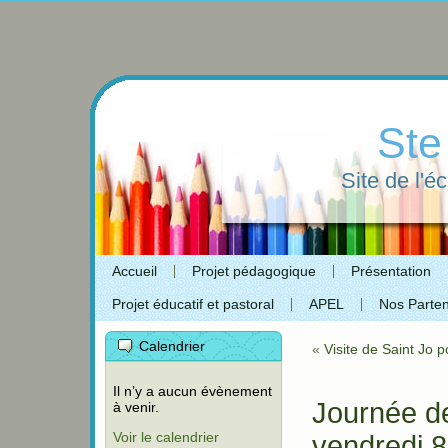
Ste
Site de l'é
Accueil
Projet pédagogique
Présentation
Projet éducatif et pastoral
APEL
Nos Parten
Calendrier
«
Visite de Saint Jo 
Il n’y a aucun évènement
Journée d
à venir.
Voir le calendrier
vendredi 