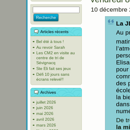
10 décembre 
La J
Au p
Articles récents
mati
Bel été à tous !
Au revoir Sarah
l’at
Les CM2 en visite au
pers
centre de tri de
Elis
Sévignacq
pour 
Ste Eli fait ses jeux
Défi 10 jours sans
comm
écrans relevé!!
des p
école
Archives
la bi
juillet 2026
dans 
juin 2026
numé
mai 2026
De t
avril 2026
mars 2026
la m