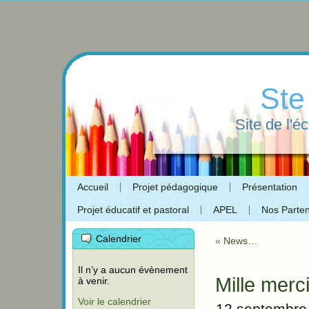
Ste
Site de l'é
Accueil
Projet pédagogique
Présentation
Projet éducatif et pastoral
APEL
Nos Parten
Calendrier
«
News…
Il n’y a aucun évènement
Mille merci
à venir.
Voir le calendrier
12 septembre