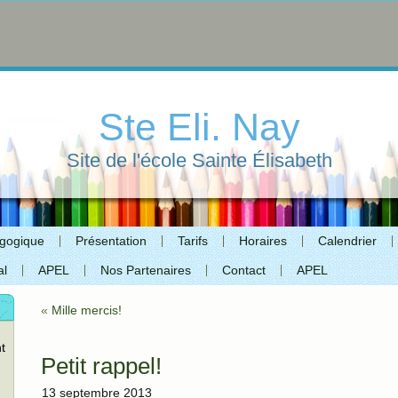
Ste Eli. Nay
Site de l'école Sainte Élisabeth
agogique
Présentation
Tarifs
Horaires
Calendrier
al
APEL
Nos Partenaires
Contact
APEL
«
Mille mercis!
t
Petit rappel!
13 septembre 2013