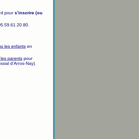
ard pour
s’inscrire (ou
05.59.61.20.80.
us les enfants
en
 les parents
pour
ssial d’Arros-Nay).