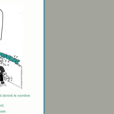
ant donné le nombre
nt,
main.