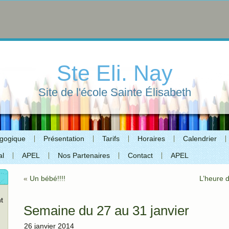
Ste Eli. Nay
Site de l'école Sainte Élisabeth
agogique
Présentation
Tarifs
Horaires
Calendrier
al
APEL
Nos Partenaires
Contact
APEL
«
Un bébé!!!!
L’heure 
t
Semaine du 27 au 31 janvier
26 janvier 2014