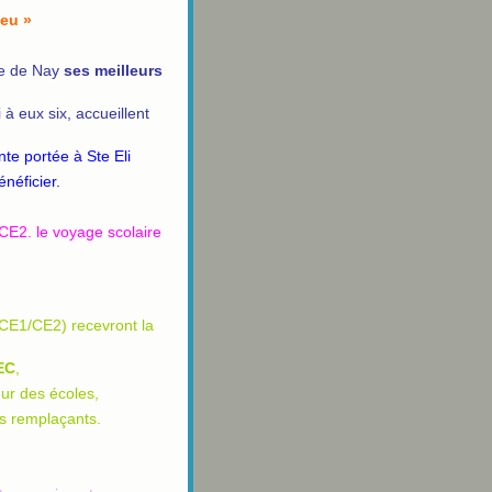
feu »
le de Nay
ses meilleurs
 à eux six, accueillent
nte portée à Ste Eli
énéficier.
CE2. le voyage scolaire
CE1/CE2) recevront la
EC
,
eur des écoles,
s remplaçants.