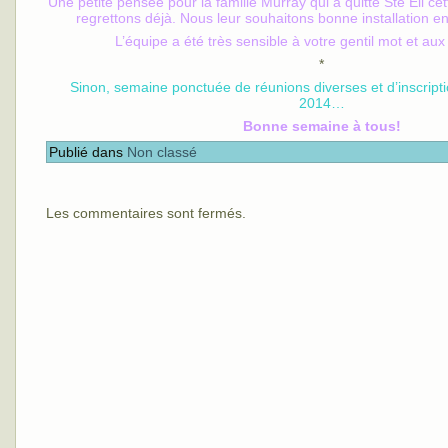
Une petite pensée pour la famille Murray qui a quitté Ste Eli c
regrettons déjà. Nous leur souhaitons bonne installation en
L’équipe a été très sensible à votre gentil mot et aux
*
Sinon, semaine ponctuée de réunions diverses et d’inscrip
2014…
Bonne semaine à tous!
Publié dans
Non classé
Les commentaires sont fermés.