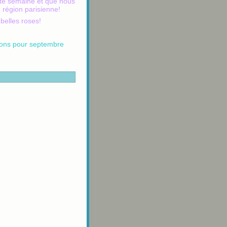
ette semaine et que nous
 région parisienne!
 belles roses!
tions pour septembre