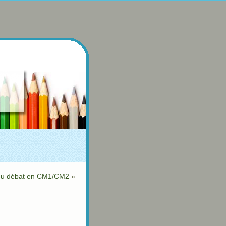
du débat en CM1/CM2
»