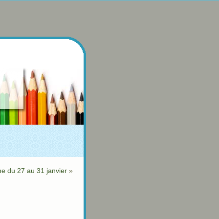
e du 27 au 31 janvier
»