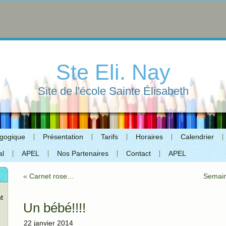
Ste Eli. Nay
Site de l'école Sainte Élisabeth
agogique
Présentation
Tarifs
Horaires
Calendrier
al
APEL
Nos Partenaires
Contact
APEL
«
Carnet rose…
Semain
t
Un bébé!!!!
22 janvier 2014