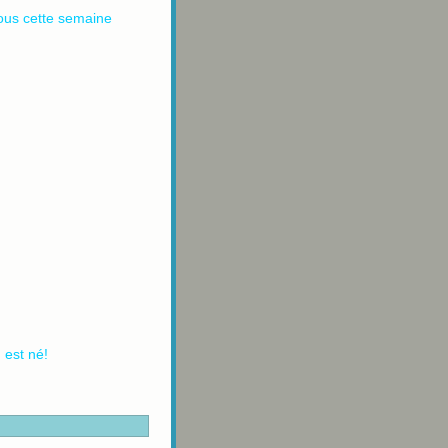
ous cette semaine
 est né!
!