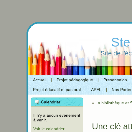
Ste
Site de l'é
Accueil
Projet pédagogique
Présentation
Projet éducatif et pastoral
APEL
Nos Parten
Calendrier
«
La bibliothèque et S
Il n’y a aucun évènement
à venir.
Une clé at
Voir le calendrier